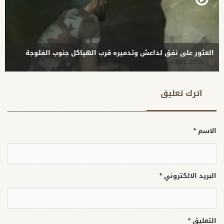
العثور على نفق لداعش وتدميره قرب الهياكل جنوب الفلوجة
00:00 2015-08-11
اترك تعلیق
الاسم *
البريد الالكتروني *
التعليق *