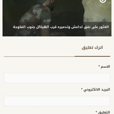
العثور على نفق لداعش وتدميره قرب الهياكل جنوب الفلوجة
00:00 2015-08-11
اترك تعلیق
الاسم *
البريد الالكتروني *
التعليق *