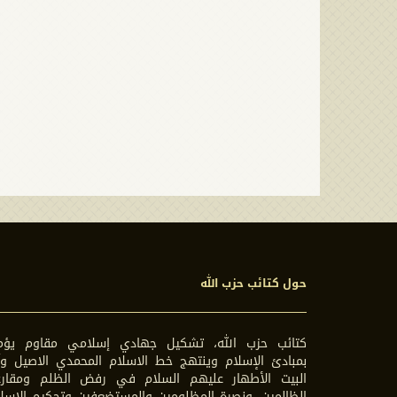
حول كتائب حزب الله
كتائب حزب الله، تشكيل جهادي إسلامي مقاوم يؤم
بمبادئ الإسلام وينتهج خط الاسلام المحمدي الاصيل وآ
البيت الأطهار عليهم السلام في رفض الظلم ومقارع
الظالمين، ونصرة المظلومين والمستضعفين وتحكيم الاسل