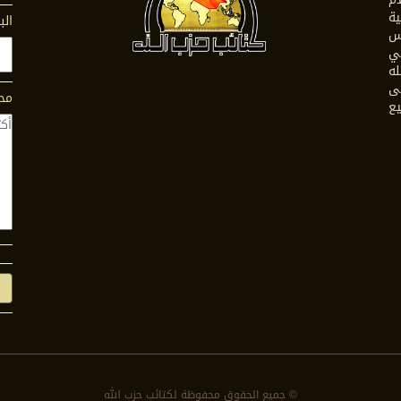
ية
الب
س
في
له
ى
محت
يع
© جمیع الحقوق محفوظة لكتائب حزب الله