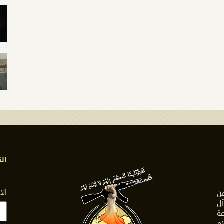
الت
ال
ن
ل
ة
ام