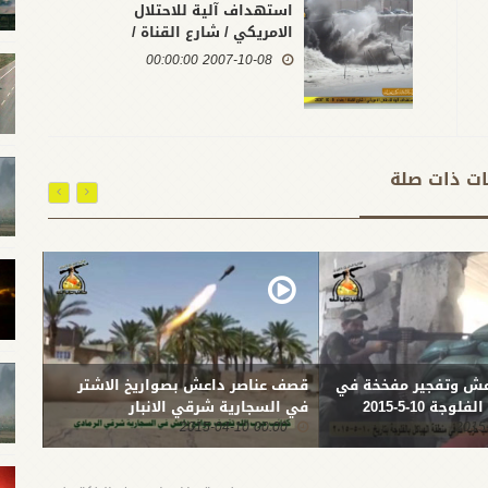
استهداف آلية للاحتلال
الامريكي / شارع القناة /
بغداد / 8 - 10 -2007
2007-10-08 00:00:00
ات ذات صلة
ش وتفجير مفخخة في
قصف عناصر داعش بصواريخ الاشتر
قصف ع
ة 10-5-2015
في السجارية شرقي الانبار
شمال
-04-05
00:00 2015-04-10