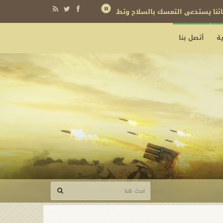
نائنا يستدعي التمسك بالسلاح وتطويره لردع كل من يريد بنا شراً
ة
أتصل بنا