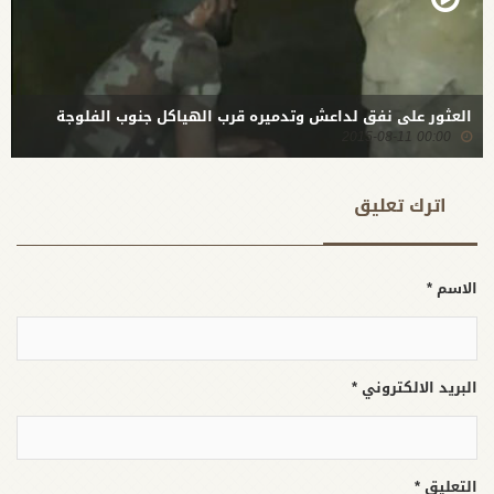
العثور على نفق لداعش وتدميره قرب الهياكل جنوب الفلوجة
00:00 2015-08-11
اترك تعلیق
الاسم *
البريد الالكتروني *
التعليق *