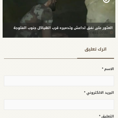
العثور على نفق لداعش وتدميره قرب الهياكل جنوب الفلوجة
00:00 2015-08-11
اترك تعلیق
الاسم *
البريد الالكتروني *
التعليق *