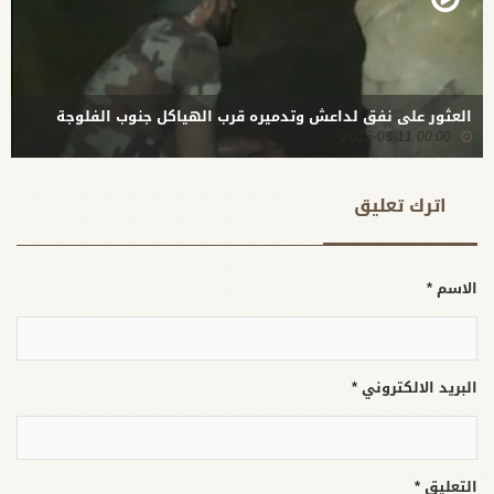
العثور على نفق لداعش وتدميره قرب الهياكل جنوب الفلوجة
00:00 2015-08-11
اترك تعلیق
الاسم *
البريد الالكتروني *
التعليق *