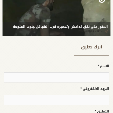
العثور على نفق لداعش وتدميره قرب الهياكل جنوب الفلوجة
00:00 2015-08-11
اترك تعلیق
الاسم *
البريد الالكتروني *
التعليق *