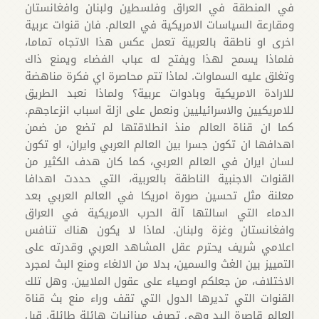
في المنطقة في العراق وفلسطين ولبنان وافغانستان
ومقارعة السياسات الامريكية في العالم. فان قنوات عربية
اخرى او ناطقة بالعربية تعمل عكس هذا الاتجاه تماما،
فلماذا يسمح لهذا ويفتح له عباب الفضاء ويمنع ذاك
وتغلق عليه السماوات. لماذا تتم محاصرة اي فكرة مناهضة
للارادة الامريكية وبادوات عربية؟ ولماذا نعبد الطريق
للامريكيين والاسرائيليين ونعمل على ازلة اسباب انزعاجهم.
كما ان قناة العالم منذ انطلاقتها لم تضع من ضمن
اهدافها ان تكون جسرا بين العالم العربي وايران، او تكون
لسان ايران في العالم العربي، كما كان هدف الكثير من
القنوات الاجنبية الناطقة بالعربية، التي حددت اهدافا
معلنة مثل تحسين صورة امريكا في العالم العربي بعد
الدماء التي اسالتها آلة الحرب الامريكية في العراق
وافغانستان وغزة ولبنان. لماذا لا يكون هناك تنافس
اعلامي شريف يحترم عقل المشاهد العربي وقدرته على
التمييز بين الغث والسمين، بدلا من الالغاء ومنع البث لمجرد
الاختلاف، من جعلكم اوصياء على عقول الملايين. وهل تلك
القنوات التي تديرها الدول التي تقف وراء منع بث قناة
العالم قاصرة اليد وهي تصرف ميزانيات هائلة طائلة. قبل