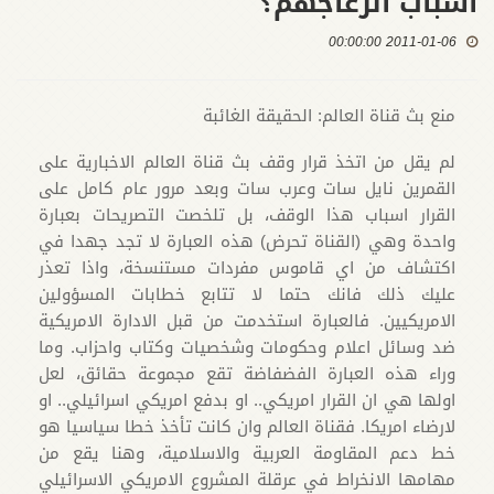
اسباب انزعاجهم؟
2011-01-06 00:00:00
منع بث قناة العالم: الحقيقة الغائبة
لم يقل من اتخذ قرار وقف بث قناة العالم الاخبارية على
القمرين نايل سات وعرب سات وبعد مرور عام كامل على
القرار اسباب هذا الوقف، بل تلخصت التصريحات بعبارة
واحدة وهي (القناة تحرض) هذه العبارة لا تجد جهدا في
اكتشاف من اي قاموس مفردات مستنسخة، واذا تعذر
عليك ذلك فانك حتما لا تتابع خطابات المسؤولين
الامريكيين. فالعبارة استخدمت من قبل الادارة الامريكية
ضد وسائل اعلام وحكومات وشخصيات وكتاب واحزاب. وما
وراء هذه العبارة الفضفاضة تقع مجموعة حقائق، لعل
اولها هي ان القرار امريكي.. او بدفع امريكي اسرائيلي.. او
لارضاء امريكا. فقناة العالم وان كانت تأخذ خطا سياسيا هو
خط دعم المقاومة العربية والاسلامية، وهنا يقع من
مهامها الانخراط في عرقلة المشروع الامريكي الاسرائيلي