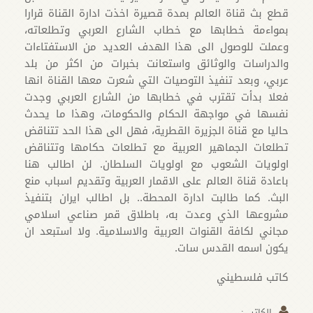
قطع بث قناة العالم بمدة قصيرة اخذت ادارة القناة قرارا
بمواءمة خطابها مع خطاب الشارع العربي وتطلعاته،
وعملت للوصول الى هذا الهدف العديد من الاستفتاءات
والدراسات والوثائق واستعانت بخبرات من اكثر من بلد
عربي، وبعد تنفيذ التوصيات التي شعرت معها القناة انها
فعلا بدأت تقترب في خطابها من الشارع العربي وجدت
نفسها في مواجهة الحكام والحكومات، وهذا ما يحدث
حاليا مع قناة الجزيرة القطرية، فهل الى هذا الحد تتناقض
تطلعات الجماهير العربية مع تطلعات حكامها وتتناقض
اولويات الشعوب مع اولويات السلطان. لن اطالب هنا
باعادة قناة العالم على الاقمار العربية وتقديم اسباب منع
البث. كما طالبت ادارة المحطة.. بل اطالب ايران بتنفيذ
مشروعها الذي وعدت به، باطلاق قمر صناعي اسلامي
مجاني لكافة القنوات العربية والاسلامية. ولا استبعد ان
يكون اسمه القدس سات.
كاتب فلسطيني
الکاتب :