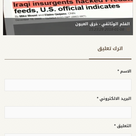
الفلم الوثائقي - خرق العيون
2018-01-08 15:23:29
اترك تعلیق
الاسم *
البريد الالكتروني *
التعليق *